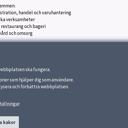
rammen:
tration, handel och varuhantering
ska verksamheter
 restaurang och bageri
vård och omsorg
webbplatsen ska fungera.
nktioner som hjälper dig som användare.
analysera och förbättra webbplatsen.
tällningar
länkar
Kontakt
a kakor
Uppsala AG
a kommun