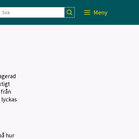
Meny
gagerad
tigt
 från
 lyckas
på hur