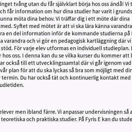
 inget tvång utan du får självklart börja hos oss ändå! Vi 
h får information om hur dina studier har varit i grund
 kunna möta dina behov. Vi träffar dig i ett möte där dina
ed. Syftet med mötet är att vi ska lära känna varandra, 
ra en del information inför de kommande studierna på F
na varandra och vi gör en pedagogisk kartläggning där vi
stöd. För varje elev utformas en individuell studieplan.
r hos oss. I denna kan du se vilka kurser du kommer att 
ar också till ett utvecklingssamtal där vi går igenom vad 
h vår plan för att du ska lyckas så bra som möjligt med di
r termin. Du har också tät och kontinuerlig kontakt med
udietiden.
elever men ibland färre. Vi anpassar undervisningen så a
eoretiska och praktiska studier. På Fyris E kan du stude