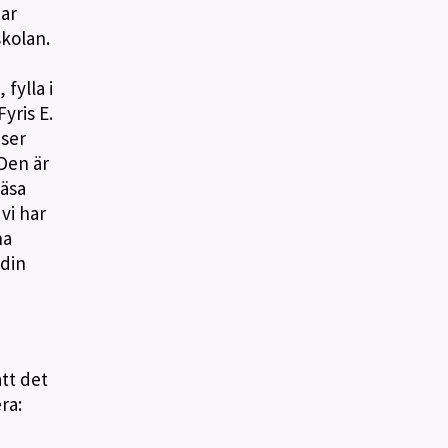
tar
skolan.
fylla i
yris E.
 ser
 Den är
läsa
vi har
na
 din
tt det
ra: