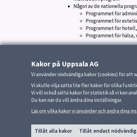
Något av de nationella prog
Programmet för adminis
Programmet för esteti
Programmet för hotell,
Programmet för hälsa, 
Uppdaterad:
11 december 2017
Kakor på Uppsala AG
Vi använder nödvändiga kakor (cookies) för att 
Vi skulle vilja sätta lite fler kakor för olika fu
Vi vill också sätta kakor för statistik så vi kan 
Du kan när du vill ändra dina inställningar.
Läs om vilka kakor vi använder och ändra dina ins
Sidfot
Huvudmeny
Snabb
Tillåt alla kakor
Tillåt endast nödvändig
Start
Uppsal