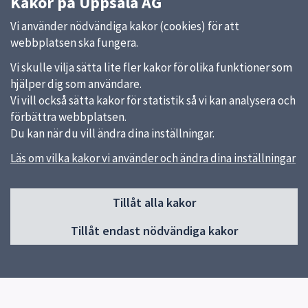
Kakor på Uppsala AG
Vi använder nödvändiga kakor (cookies) för att
webbplatsen ska fungera.
Vi skulle vilja sätta lite fler kakor för olika funktioner som
hjälper dig som användare.
Vi vill också sätta kakor för statistik så vi kan analysera och
förbättra webbplatsen.
Du kan när du vill ändra dina inställningar.
Läs om vilka kakor vi använder och ändra dina inställningar
Sidfot
Tillåt alla kakor
Huvudmeny
Tillåt endast nödvändiga kakor
Start
Om Uppsala AG
Utbildningar
Fritidsverksamheter (korttidstillsyn)
Elevhälsa