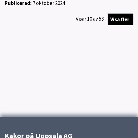
Publicerad:
7 oktober 2024
Visar
10
av
53
Visa fler
Kakor på Uppsala AG