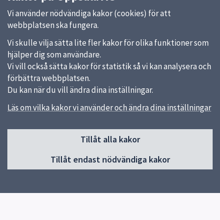
Vi använder nödvändiga kakor (cookies) för att
webbplatsen ska fungera.
Vi skulle vilja sätta lite fler kakor för olika funktioner som
hjälper dig som användare.
Vi vill också sätta kakor för statistik så vi kan analysera och
förbättra webbplatsen.
Du kan när du vill ändra dina inställningar.
Läs om vilka kakor vi använder och ändra dina inställningar
Sidfot
Tillåt alla kakor
Huvudmeny
Tillåt endast nödvändiga kakor
Start
Om Uppsala AG
Utbildningar
Fritidsverksamheter (korttidstillsyn)
Elevhälsa